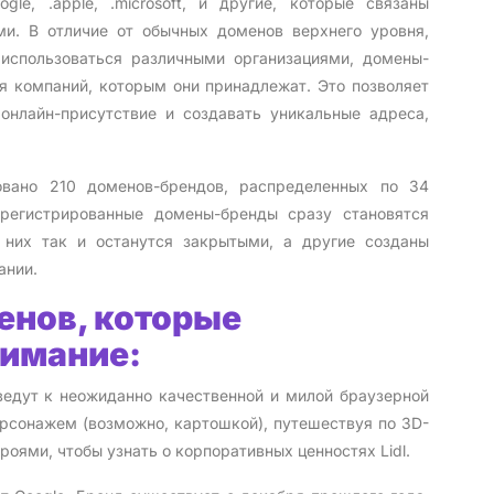
e, .apple, .microsoft, и другие, которые связаны
и. В отличие от обычных доменов верхнего уровня,
т использоваться различными организациями, домены-
я компаний, которым они принадлежат. Это позволяет
нлайн-присутствие и создавать уникальные адреса,
овано 210 доменов-брендов, распределенных по 34
регистрированные домены-бренды сразу становятся
 них так и останутся закрытыми, а другие созданы
ании.
енов, которые
нимание:
ы ведут к неожиданно качественной и милой браузерной
ерсонажем (возможно, картошкой), путешествуя по 3D-
оями, чтобы узнать о корпоративных ценностях Lidl.