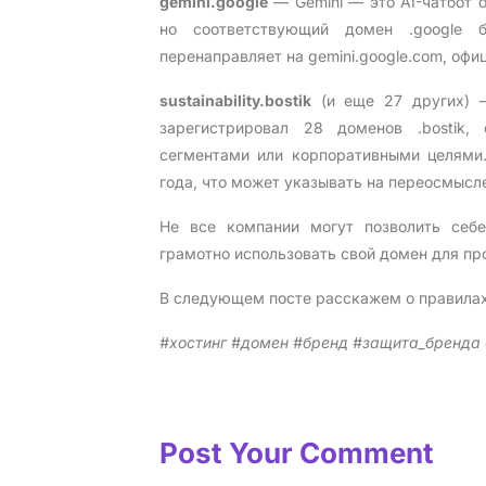
gemini.google
— Gemini — это AI-чатбот о
но соответствующий домен .google 
перенаправляет на gemini.google.com, офи
sustainability.bostik
(и еще 27 других) —
зарегистрировал 28 доменов .bostik,
сегментами или корпоративными целями
года, что может указывать на переосмысл
Не все компании могут позволить себе
грамотно использовать свой домен для п
В следующем посте расскажем о правилах
#хостинг #домен #бренд #защита_бренда #
Post Your Comment