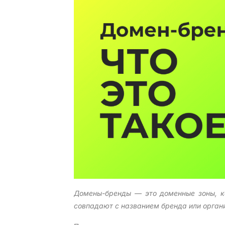
Домены-бренды — это доменные зоны, к
совпадают с названием бренда или орган