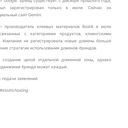
т Google. Бренд существует с декабря прошлого года,
был зарегистрирован только в июле. Сейчас он
циальный сайт Gemini.
 производитель клеевых материалов Bostik в июле
 связанных с категориями продуктов, клиентскими
. Компания не регистрировала новые домены больше
ение стратегии использования доменов-брендов.
 создание целой отдельной доменной зоны, однако
родвижения бренда может каждый.
 подачи заявлений
elastichosting