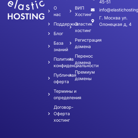
45-51
О
ВИП
info@elastichosting
нас
Хостинг
Г. Москва ул.
Поддержка
Эластик
Олонецкая д, 4
хостинг
Блог
Регистрация
База
домена
знаний
Перенос
Политика
домена
конфиденциальности
Премиум
Публичная
домены
оферта
Термины и
определения
Договор-
Оферта
хостинг