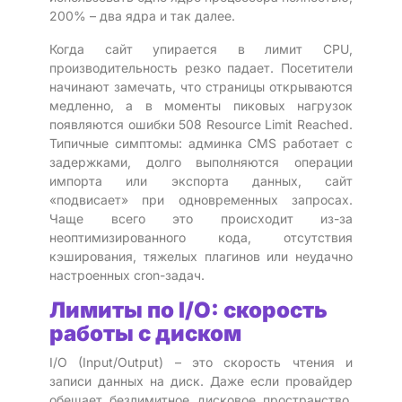
200% – два ядра и так далее.
Когда сайт упирается в лимит CPU,
производительность резко падает. Посетители
начинают замечать, что страницы открываются
медленно, а в моменты пиковых нагрузок
появляются ошибки 508 Resource Limit Reached.
Типичные симптомы: админка CMS работает с
задержками, долго выполняются операции
импорта или экспорта данных, сайт
«подвисает» при одновременных запросах.
Чаще всего это происходит из-за
неоптимизированного кода, отсутствия
кэширования, тяжелых плагинов или неудачно
настроенных cron-задач.
Лимиты по I/O: скорость
работы с диском
I/O (Input/Output) – это скорость чтения и
записи данных на диск. Даже если провайдер
обещает безлимитное дисковое пространство,